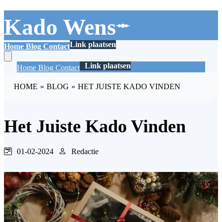
Kado Wens
Link plaatsen
Home
Blog
Contact
Link plaatsen
Home
Blog
Contact
HOME
»
BLOG
»
HET JUISTE KADO VINDEN
Het Juiste Kado Vinden
01-02-2024
Redactie